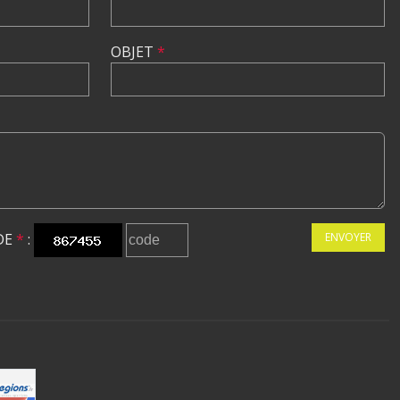
OBJET
*
DE
*
:
ENVOYER