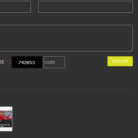
DE
*
:
ENVOYER