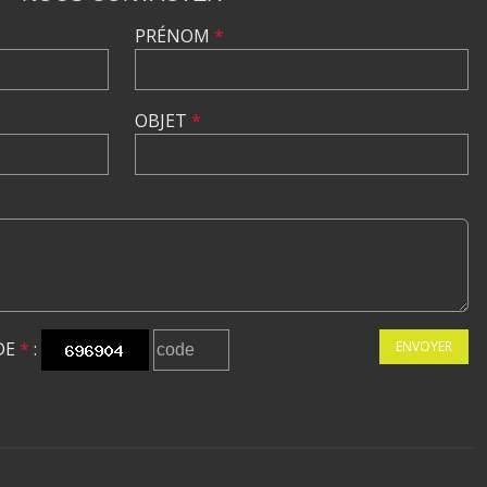
PRÉNOM
*
OBJET
*
DE
*
:
ENVOYER