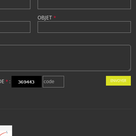
OBJET
*
DE
*
:
ENVOYER