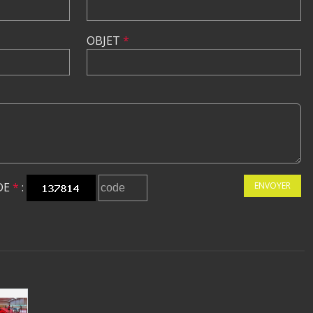
OBJET
*
DE
*
:
ENVOYER